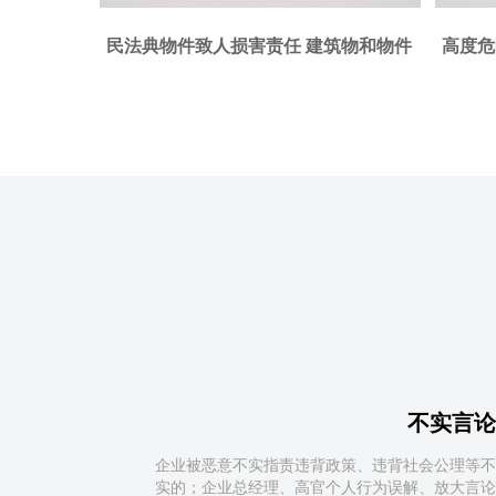
筑物和物件
高度危险责任的归责原则 民法典高度危
医疗事
果
险责任解读
不实言论
企业被恶意不实指责违背政策、违背社会公理等不
实的；企业总经理、高官个人行为误解、放大言论