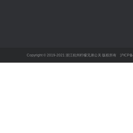
新闻中心
企业服务项目
个人服务项
公司新闻
不正当竞争
不当言论
行业动态
产品缺陷
学术造假
劳资纠纷
勒索和性事
Copyright © 2019-2021 浙江杭州柠檬兄弟公关 版权所有
沪ICP备
企业事故
名誉人格侵
经济合同纠纷
性骚扰
知识产权纠纷